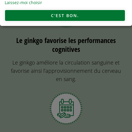
Laissez-moi choisir
C'EST BON.
Le ginkgo favorise les performances
cognitives
Le ginkgo améliore la circulation sanguine et
favorise ainsi l’approvisionnement du cerveau
en sang.