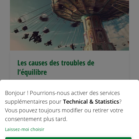
Les causes des troubles de
l’équilibre
Les vertiges et les troubles de l’équilibre
Bonjour ! Pourrions-nous activer des services
peuvent être déclenchés par de
supplémentaires pour
Technical & Statistics
?
nombreux facteurs. Ces derniers vont du
Vous pouvez toujours modifier ou retirer votre
trouble circulatoire à des maladies
consentement plus tard.
graves. Pour en savoir plus sur les
causes des vertiges, cliquez ici.
Laissez-moi choisir